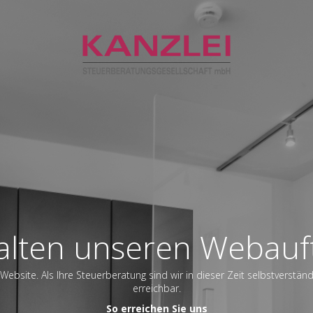
alten unseren Webauft
Website. Als Ihre Steuerberatung sind wir in dieser Zeit selbstverstän
erreichbar.
So erreichen Sie uns