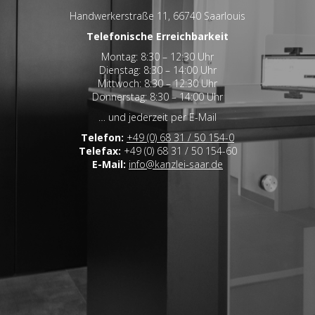
Handwerkerstraße 11, 66740 Saarlouis
Telefonische Erreichbarkeit
Montag: 8:30 – 12:30 Uhr
Dienstag: 8:30 – 14:00 Uhr
Mittwoch: 8:30 – 12:30 Uhr
Donnerstag: 8:30 – 14:00 Uhr
… und jederzeit per E-Mail
Telefon:
+49 (0) 68 31 / 50 154-0
Telefax:
+49 (0) 68 31 / 50 154-60
E-Mail:
info@kanzlei-saar.de