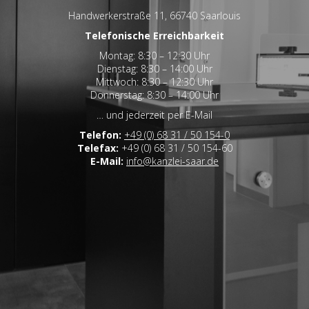
Handwerkerstraße 11, 66740 Saarlouis
Telefonische Erreichbarkeit
Montag: 8:30 – 12:30 Uhr
Dienstag: 8:30 – 14:00 Uhr
Mittwoch: 8:30 – 12:30 Uhr
Donnerstag: 8:30 – 14:00 Uhr
… und jederzeit per E-Mail
Telefon:
+49 (0) 68 31 / 50 154-0
Telefax:
+49 (0) 68 31 / 50 154-60
E-Mail:
info@kanzlei-saar.de