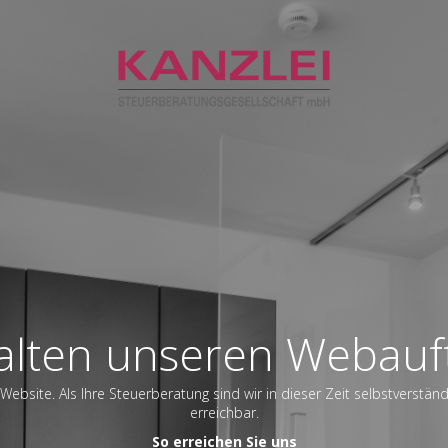
alten unseren Webauft
Website. Als Ihre Steuerberatung sind wir in dieser Zeit selbstverstän
erreichbar.
So erreichen Sie uns