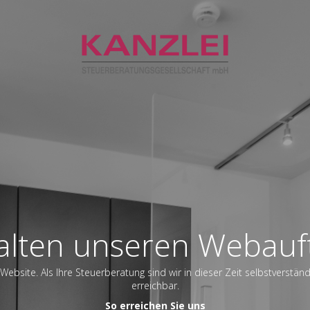
alten unseren Webauft
Website. Als Ihre Steuerberatung sind wir in dieser Zeit selbstverstän
erreichbar.
So erreichen Sie uns