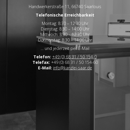
Handwerkerstraße 11, 66740 Saarlouis
Telefonische Erreichbarkeit
Montag: 8:30 – 12:30 Uhr
Dienstag: 8:30 – 14:00 Uhr
Mittwoch: 8:30 – 12:30 Uhr
Donnerstag: 8:30 – 14:00 Uhr
… und jederzeit per E-Mail
Telefon:
+49 (0) 68 31 / 50 154-0
Telefax:
+49 (0) 68 31 / 50 154-60
E-Mail:
info@kanzlei-saar.de