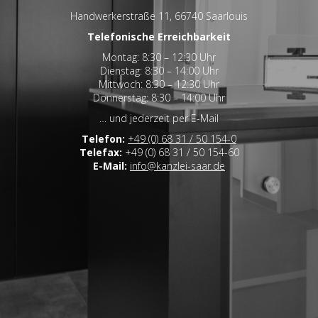
Handwerkerstraße 11, 66740 Saarlouis
Telefonische Erreichbarkeit
Montag: 8:30 – 12:30 Uhr
Dienstag: 8:30 – 14:00 Uhr
Mittwoch: 8:30 – 12:30 Uhr
Donnerstag: 8:30 – 14:00 Uhr
… und jederzeit per E-Mail
Telefon:
+49 (0) 68 31 / 50 154-0
Telefax:
+49 (0) 68 31 / 50 154-60
E-Mail:
info@kanzlei-saar.de