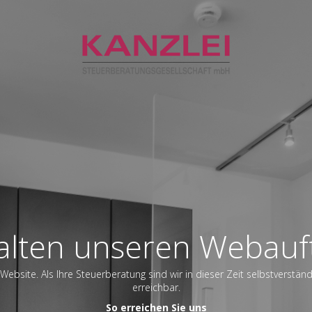
alten unseren Webauft
Website. Als Ihre Steuerberatung sind wir in dieser Zeit selbstverstän
erreichbar.
So erreichen Sie uns